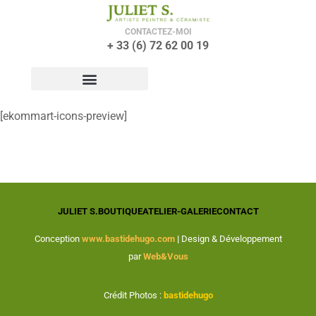
CONTACTEZ-MOI
+ 33 (6) 72 62 00 19
[ekommart-icons-preview]
JULIET S.
BOUTIQUE
ATELIER-GALERIE
CONTACT
Conception
www.bastidehugo.com
|
Design & Développement
par
Web&Vous
Crédit Photos :
bastidehugo