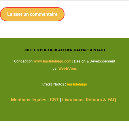
JULIET S.
BOUTIQUE
ATELIER-GALERIE
CONTACT
Conception
www.bastidehugo.com
|
Design & Développement
par
Web&Vous
Crédit Photos :
bastidehugo
Mentions légales
|
CGT
|
Livraisons, Retours & FAQ