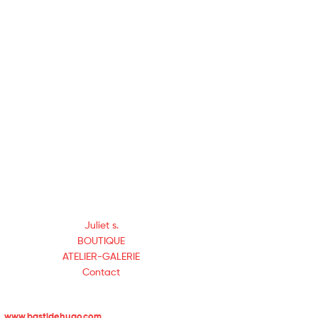
Juliet s.
BOUTIQUE
ATELIER-GALERIE
Contact
n
www.bastidehugo.com
|
Design & Développement