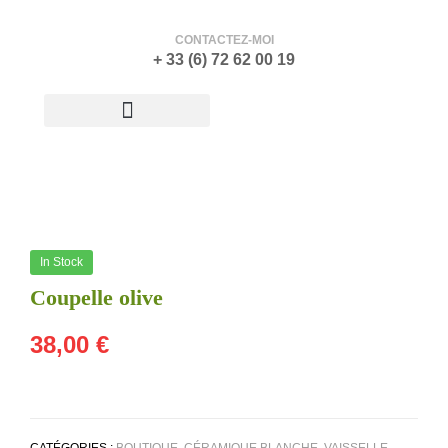
CONTACTEZ-MOI
+ 33 (6) 72 62 00 19
ATELIER-GALERIE
In Stock
Coupelle olive
38,00
€
CATÉGORIES :
BOUTIQUE
,
CÉRAMIQUE BLANCHE
,
VAISSELLE