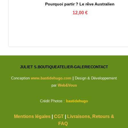
Pourquoi partir ? Le rêve Australien
12,00
€
JULIET S.
BOUTIQUE
ATELIER-GALERIE
CONTACT
Conception
www.bastidehugo.com
|
Design & Développement
par
Web&Vous
Crédit Photos :
bastidehugo
Mentions légales
|
CGT
|
Livraisons, Retours &
FAQ