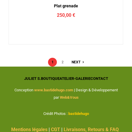
Plat grenade
250,00
€
1
2
NEXT
JULIET S.
BOUTIQUE
ATELIER-GALERIE
CONTACT
Conception
www.bastidehugo.com
|
Design & Développement
par
Web&Vous
Crédit Photos :
bastidehugo
Mentions légales
|
CGT
|
Livraisons, Retours & FAQ