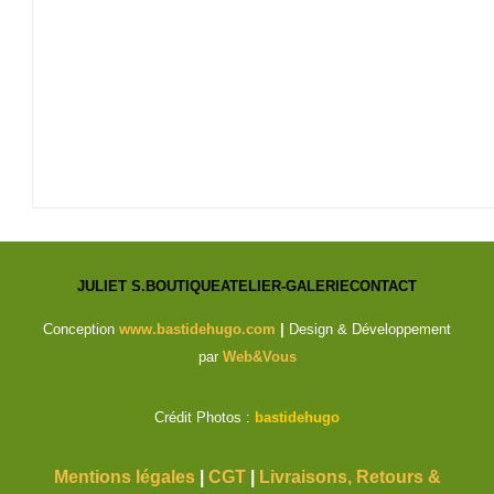
JULIET S.
BOUTIQUE
ATELIER-GALERIE
CONTACT
Conception
www.bastidehugo.com
|
Design & Développement
par
Web&Vous
Crédit Photos :
bastidehugo
Mentions légales
|
CGT
|
Livraisons, Retours &