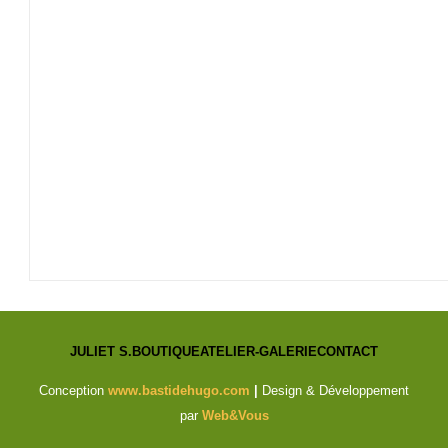
JULIET S.
BOUTIQUE
ATELIER-GALERIE
CONTACT
Conception
www.bastidehugo.com
|
Design & Développement
par
Web&Vous