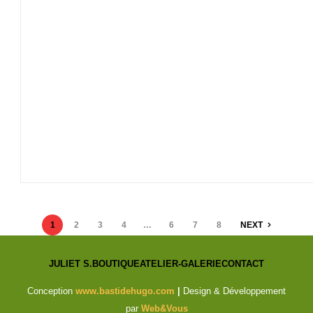
1
2
3
4
…
6
7
8
NEXT
JULIET S.
BOUTIQUE
ATELIER-GALERIE
CONTACT
Conception
www.bastidehugo.com
|
Design & Développement
par
Web&Vous