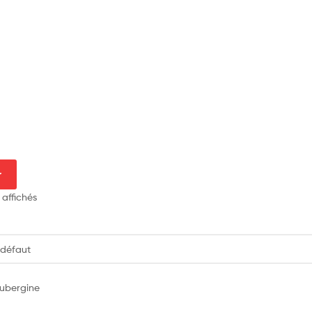
r
 affichés