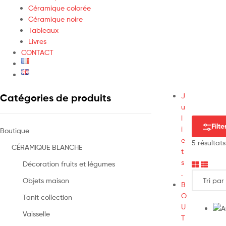
Céramique colorée
Céramique noire
Tableaux
Livres
CONTACT
J
Catégories de produits
u
l
Filte
i
Boutique
e
5 résultats
CÉRAMIQUE BLANCHE
t
s
Décoration fruits et légumes
.
Objets maison
B
O
Tanit collection
U
Vaisselle
T