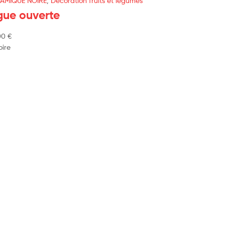
AMIQUE NOIRE
,
Décoration fruits et légumes
gue ouverte
00
€