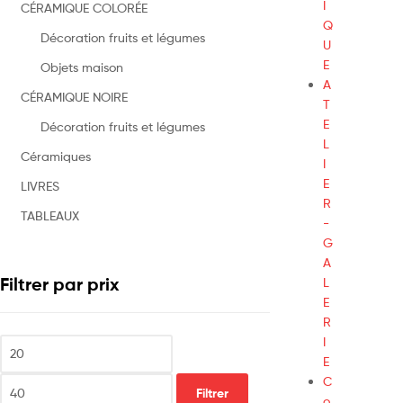
I
CÉRAMIQUE COLORÉE
Q
Décoration fruits et légumes
U
E
Objets maison
A
CÉRAMIQUE NOIRE
T
E
Décoration fruits et légumes
L
Céramiques
I
E
LIVRES
R
TABLEAUX
-
G
A
Filtrer par prix
L
E
R
I
E
C
Filtrer
o