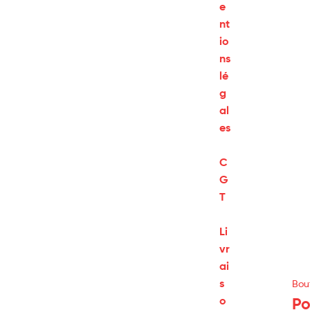
e
nt
io
ns
lé
g
al
es
|
C
G
T
|
Li
vr
ai
s
Bou
o
P