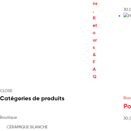
ns
30,
,
R
et
o
ur
s
&
F
A
Q
CLOSE
Catégories de produits
Bou
Po
Boutique
30,
CÉRAMIQUE BLANCHE