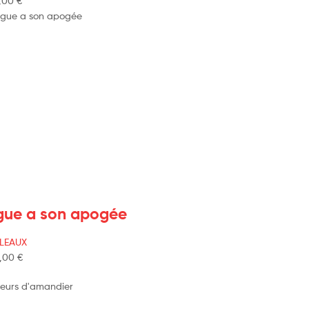
,00
€
gue a son apogée
LEAUX
,00
€