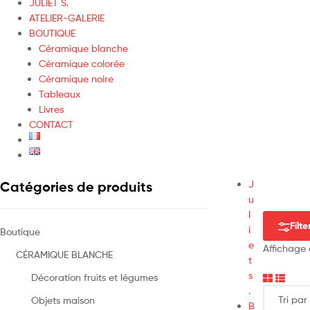
JULIET S.
ATELIER-GALERIE
BOUTIQUE
Céramique blanche
Céramique colorée
Céramique noire
Tableaux
Livres
CONTACT
J
Catégories de produits
u
l
Filte
i
Boutique
e
Affichage 
CÉRAMIQUE BLANCHE
t
s
Décoration fruits et légumes
.
Objets maison
B