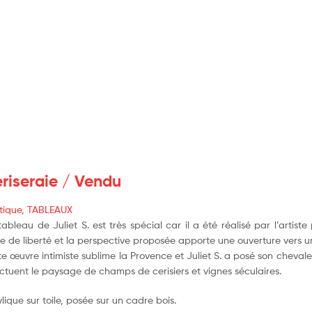
riseraie / Vendu
tique
,
TABLEAUX
tableau de Juliet S. est très spécial car il a été réalisé par l’art
ie de liberté et la perspective proposée apporte une ouverture vers 
te œuvre intimiste sublime la Provence et Juliet S. a posé son cheval
ctuent le paysage de champs de cerisiers et vignes séculaires.
lique sur toile, posée sur un cadre bois.