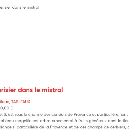
risier dans le mistral
tique
,
TABLEAUX
00,00
€
et S. est sous le charme des cerisiers de Provence et particulièremen
ableau magnifie cet arbre ornemental à fruits généreux dont la florai
iance si particulière de la Provence et de ces champs de cerisiers, 