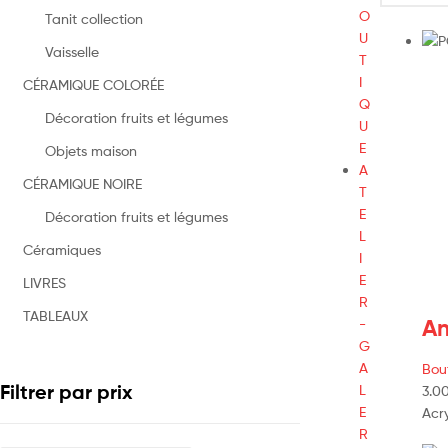
O
Tanit collection
U
Vaisselle
T
I
CÉRAMIQUE COLORÉE
Q
Décoration fruits et légumes
U
E
Objets maison
A
CÉRAMIQUE NOIRE
T
E
Décoration fruits et légumes
L
Céramiques
I
E
LIVRES
R
TABLEAUX
An
-
G
A
Bou
Filtrer par prix
L
3.0
E
Acry
R