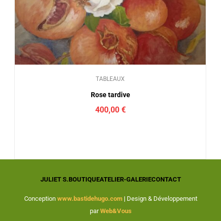
TABLEAUX
Rose tardive
400,00
€
JULIET S.
BOUTIQUE
ATELIER-GALERIE
CONTACT
Conception
www.bastidehugo.com
|
Design & Développement
par
Web&Vous