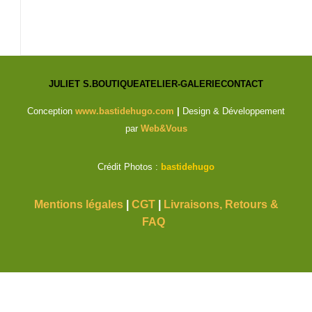
JULIET S.
BOUTIQUE
ATELIER-GALERIE
CONTACT
Conception
www.bastidehugo.com
|
Design & Développement
par
Web&Vous
Crédit Photos :
bastidehugo
Mentions légales
|
CGT
|
Livraisons, Retours &
FAQ